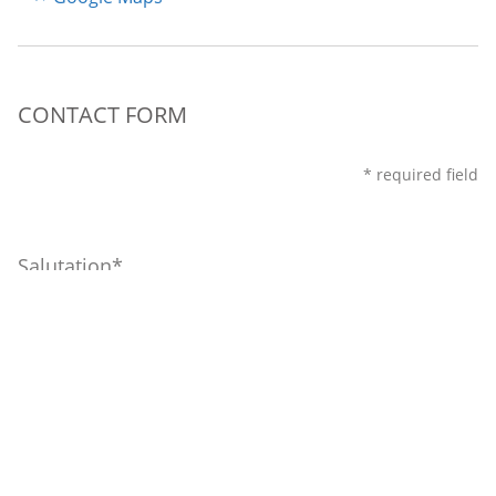
CONTACT FORM
* required field
Salutation
Lastname
Firstname