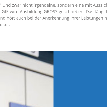
 Und zwar nicht irgendeine, sondern eine mit Aussic
der GfE wird Ausbildung GROSS geschrieben. Das fängt 
 hört auch bei der Anerkennung Ihrer Leistungen nic
eiter.