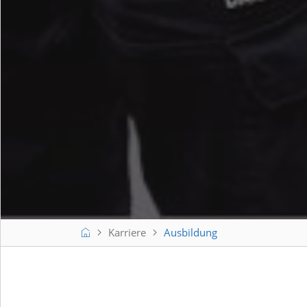
GfE Gesellschaft für Elektrometallurgie mbH
Karriere
Ausbildung