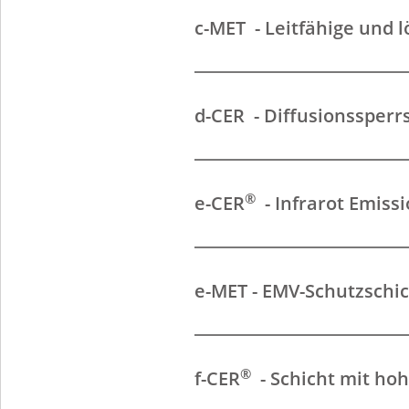
c-MET - Leitfähige und l
d-CER - Diffusionssperr
®
e-CER
- Infrarot Emiss
e-MET - EMV-Schutzschi
®
f-CER
- Schicht mit ho