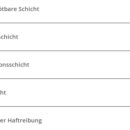
ötbare Schicht
schicht
ionsschicht
cht
her Haftreibung