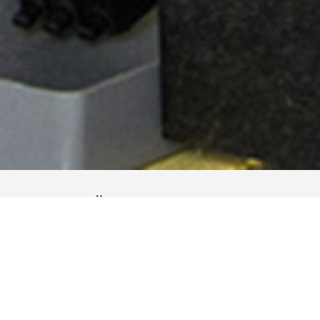
QUALITÄTS­SICHERUNG
Qualität hat bei GfE eine lange Tradition. Als
Marktführer bei der Herstellung von
Hochleistungswerkstoffen sehen wir uns
verpflichtet, unsere Kunden stets mit
Produkten höchster Qualität zu bedienen.