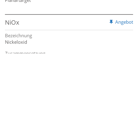
NiOx
Angebot
Bezeichnung
Nickeloxid
Zusammensetzung
99,9%
Lieferform
Rohrtarget
NiV
Angebot
Bezeichnung
Nickel Vanadium
Zusammensetzung
99,8%; 93:7 wt%